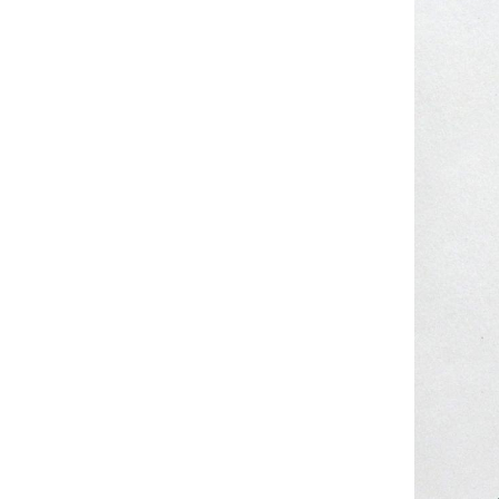
UA
ENG