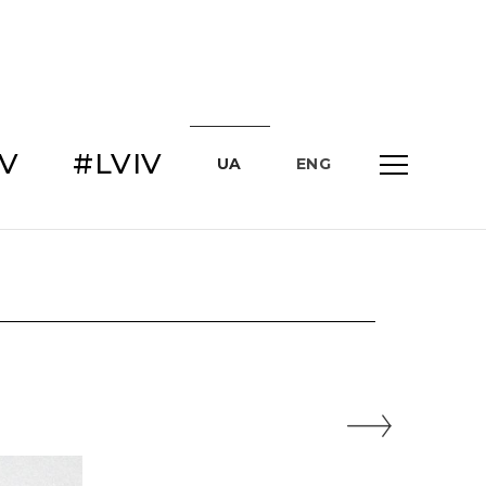
IV
#LVIV
UA
ENG