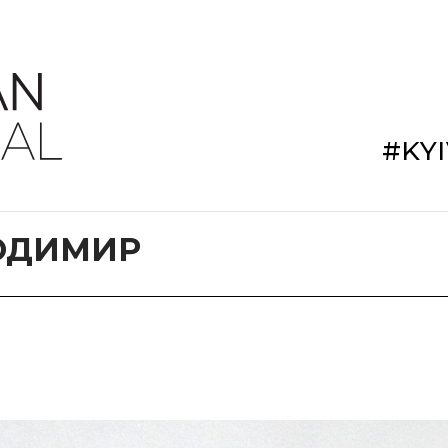
#KY
ОДИМИР