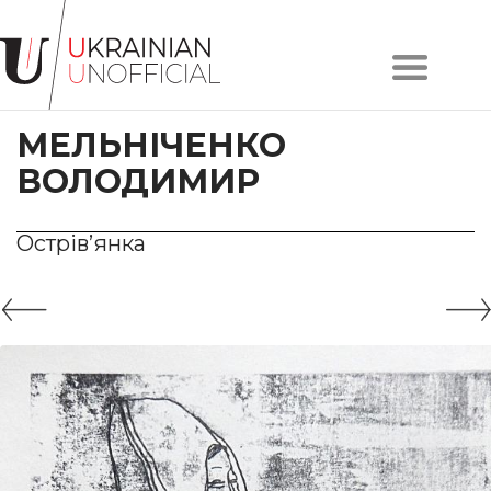
Головна
Про
МЕЛЬНІЧЕНКО
проєкт
Художники
ВОЛОДИМИР
Твори
Колекції
Острів’янка
Контакти
#KYIV
#LVIV