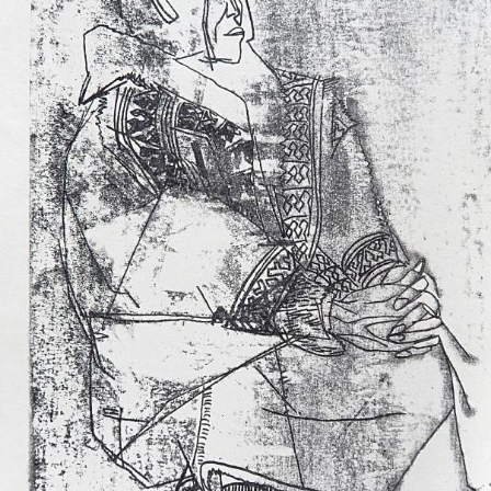
UA
ENG