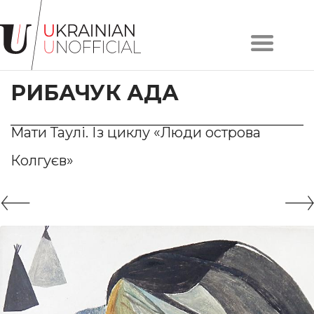
Головна
Про
РИБАЧУК АДА
проєкт
Художники
Твори
Мати Таулі. Із циклу «Люди острова
Колекції
Колгуєв»
Контакти
#KYIV
#LVIV