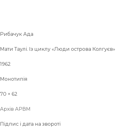
Рибачук Ада
Мати Таулі. Із циклу «Люди острова Колгуєв»
1962
Монотипія
70 × 62
Архів АРВМ
Підпис і дата на звороті