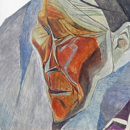
UA
ENG