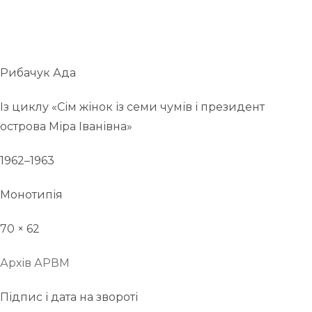
Рибачук Ада
Із циклу «Сім жінок із семи чумів і президент
острова Міра Іванівна»
1962–1963
Монотипія
70 × 62
Архів АРВМ
Підпис і дата на звороті