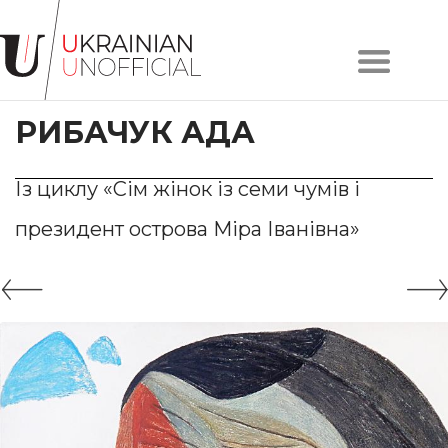
Головна
Про
РИБАЧУК АДА
проєкт
Художники
Твори
Із циклу «Сім жінок із семи чумів і
Колекції
президент острова Міра Іванівна»
Контакти
#KYIV
#LVIV