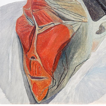
UA
ENG