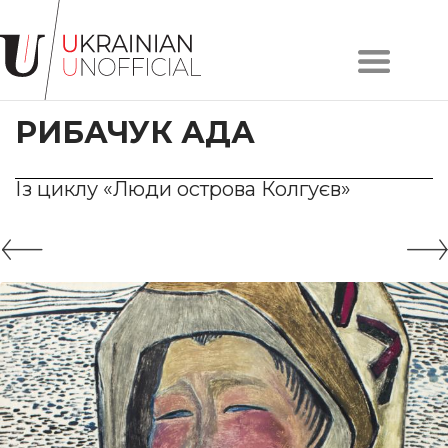
Головна
Про
РИБАЧУК АДА
проєкт
Художники
Твори
Із циклу «Люди острова Колгуєв»
Колекції
Контакти
#KYIV
#LVIV