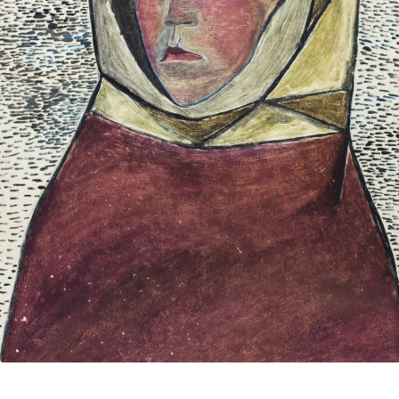
UA
ENG