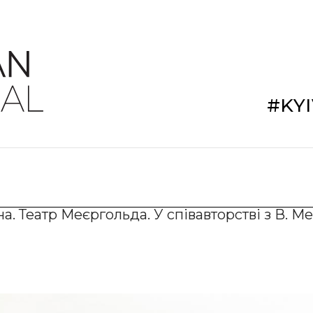
#KY
а. Театр Меєргольда. У співавторстві з В. 