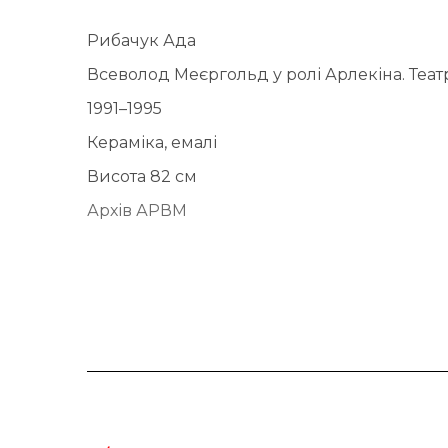
Рибачук Ада
Всеволод Меєргольд у ролі Арлекіна. Теат
1991–1995
Кераміка, емалі
Висота 82 см
Архів АРВМ