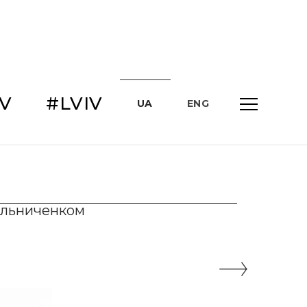
IV
#LVIV
UA
ENG
Мельниченком