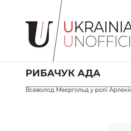
Головна
Про
проєкт
Художники
Твори
Колекції
РИБАЧУК АДА
Контакти
Всеволод Меєргольд у ролі Арлекін
#KYIV
#LVIV