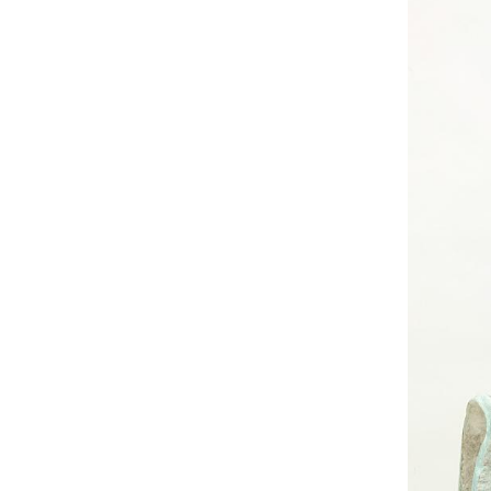
UA
ENG