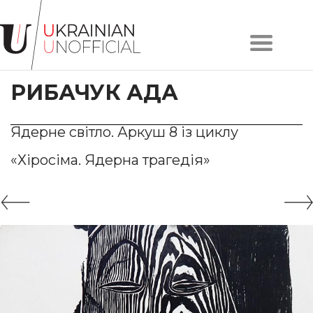
Головна
Про
РИБАЧУК АДА
проєкт
Художники
Твори
Ядерне світло. Аркуш 8 із циклу
Колекції
«Хіросіма. Ядерна трагедія»
Контакти
#KYIV
#LVIV