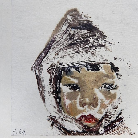
UA
ENG