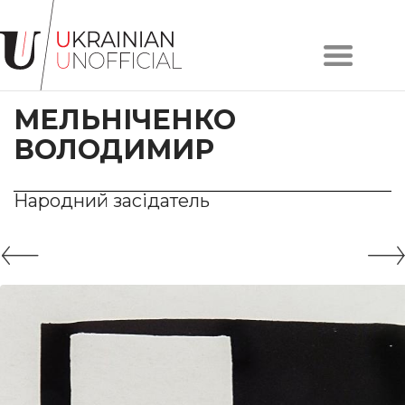
Головна
Про
МЕЛЬНІЧЕНКО
проєкт
Художники
ВОЛОДИМИР
Твори
Колекції
Народний засідатель
Контакти
#KYIV
#LVIV