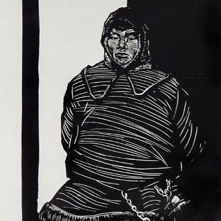
UA
ENG