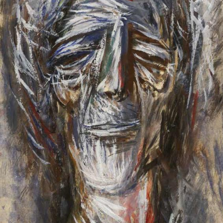
UA
ENG