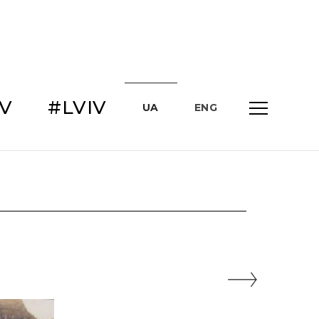
IV
#LVIV
UA
ENG