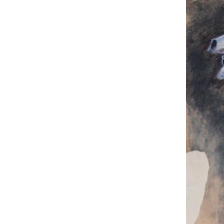
UA
ENG