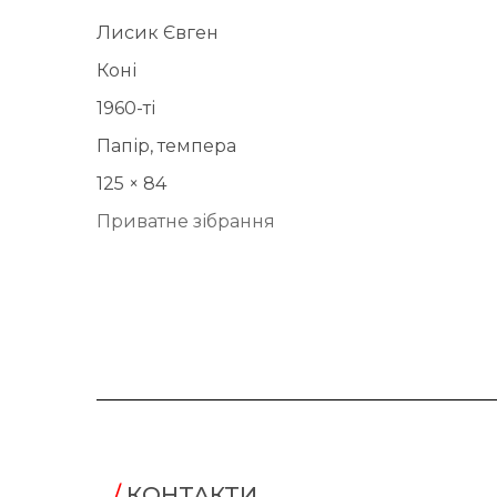
Лисик Євген
Коні
1960-ті
Папір, темпера
125 × 84
Приватне зібрання
/
КОНТАКТИ