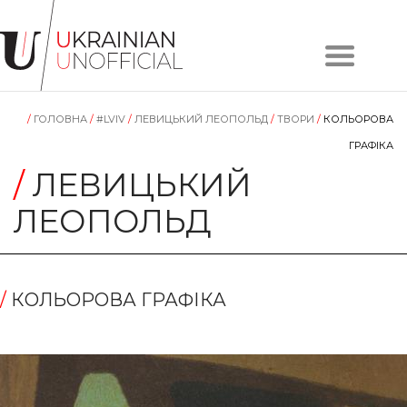
Головна
Про
/
ГОЛОВНА
/
#LVIV
/
ЛЕВИЦЬКИЙ ЛЕОПОЛЬД
/
TВОРИ
/
КОЛЬОРОВА
проєкт
Художники
ГРАФІКА
Твори
/
ЛЕВИЦЬКИЙ
Колекції
ЛЕОПОЛЬД
Контакти
/
КОЛЬОРОВА ГРАФІКА
#KYIV
#LVIV