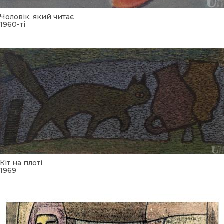
Чоловік, який читає
1960-ті
Кіт на плоті
1969