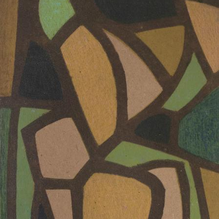
UA
ENG