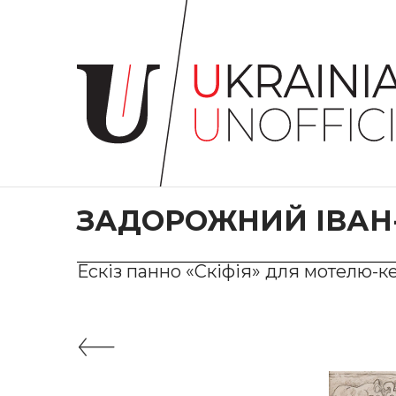
Головна
Про
проєкт
Художники
Твори
Колекції
ЗАДОРОЖНИЙ ІВАН
Контакти
Ескіз панно «Скіфія» для мотелю-ке
#KYIV
#LVIV