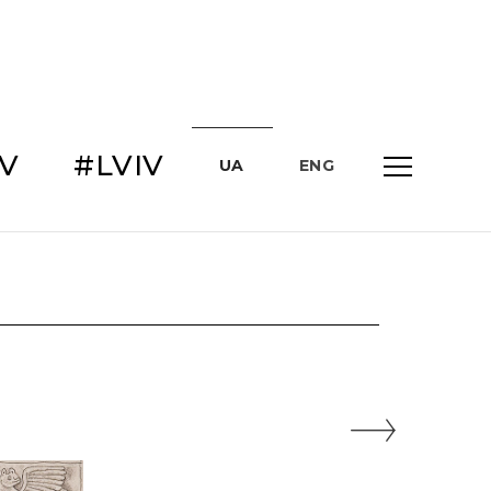
IV
#LVIV
UA
ENG