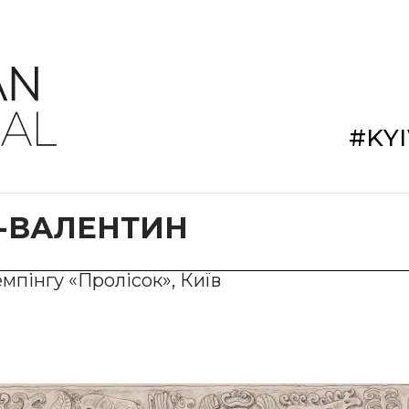
#KY
-ВАЛЕНТИН
мпінгу «Пролісок», Київ