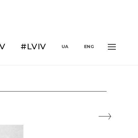
IV
#LVIV
UA
ENG