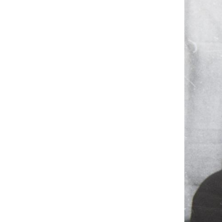
UA
ENG