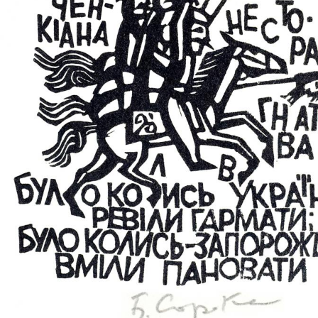
UA
ENG