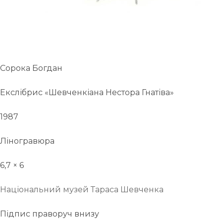
Сорока Богдан
Екслібрис «Шевченкіана Нестора Гнатіва»
1987
Ліногравюра
6,7 × 6
Національний музей Тараса Шевченка
Підпис праворуч внизу