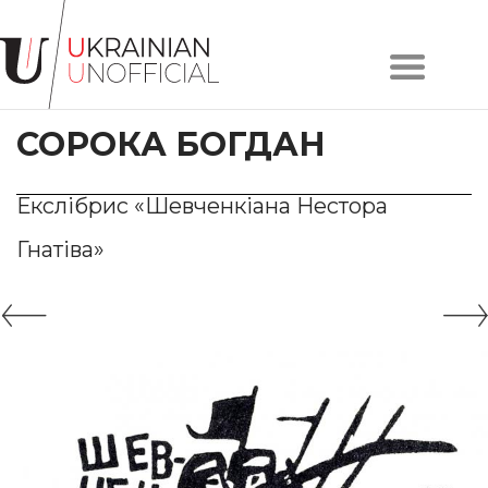
Головна
Про
СОРОКА БОГДАН
проєкт
Художники
Твори
Екслібрис «Шевченкіана Нестора
Колекції
Гнатіва»
Контакти
#KYIV
#LVIV