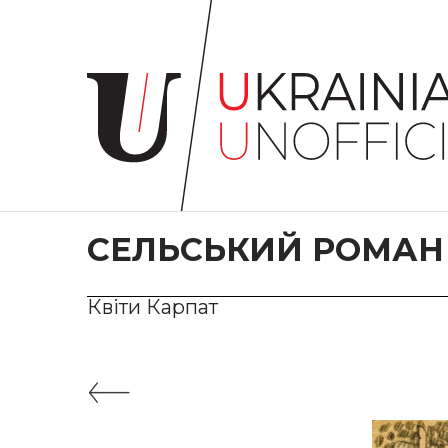
Головна
Про
проєкт
Художники
Твори
Колекції
СЕЛЬСЬКИЙ РОМАН
Контакти
Квіти Карпат
#KYIV
#LVIV