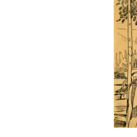
UA
ENG