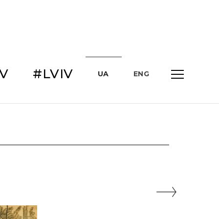
IV
#LVIV
UA
ENG