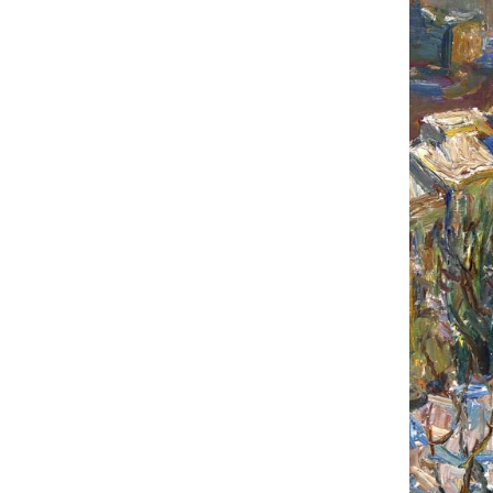
UA
ENG