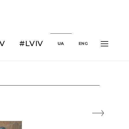
IV
#LVIV
UA
ENG