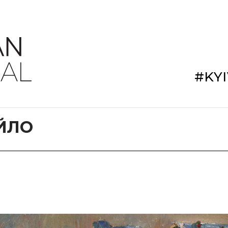
#KY
ЙЛО