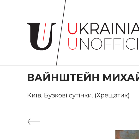
Головна
Про
проєкт
Художники
Твори
Колекції
ВАЙНШТЕЙН МИХА
Контакти
Київ. Бузкові сутінки. (Хрещатик)
#KYIV
#LVIV