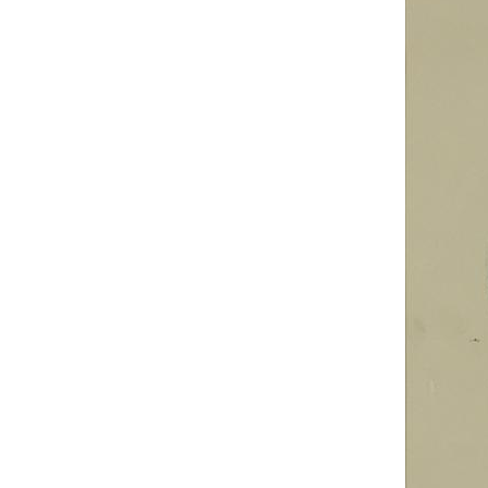
UA
ENG