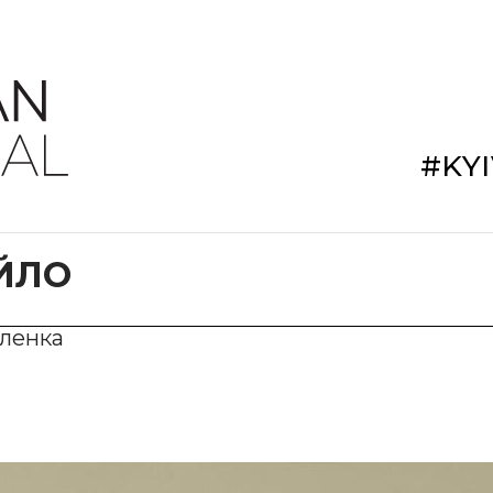
#KY
ЙЛО
иленка