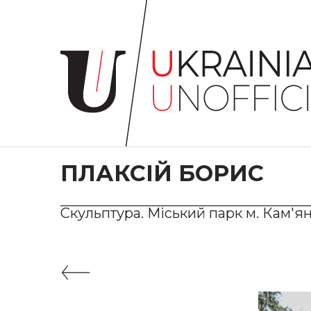
Головна
Про
проєкт
Художники
Твори
Колекції
ПЛАКСІЙ БОРИС
Контакти
Скульптура. Міський парк м. Кам'ян
#KYIV
#LVIV