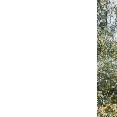
UA
ENG