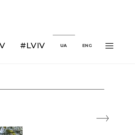
IV
#LVIV
UA
ENG