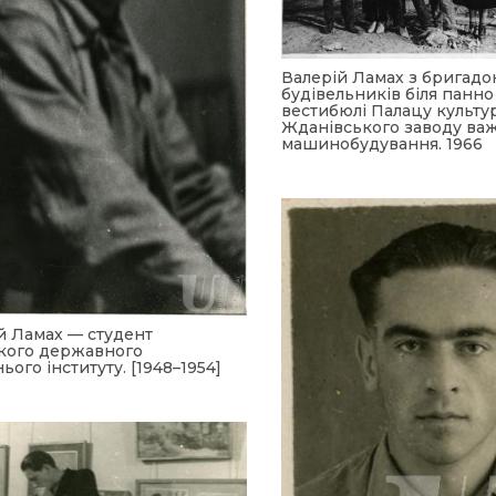
Валерій Ламах з бригад
будівельників біля панно
вестибюлі Палацу культур
Жданівського заводу ва
машинобудування. 1966
й Ламах — студент
кого державного
ого інституту. [1948–1954]