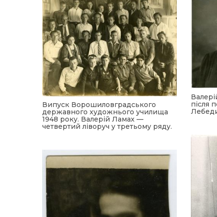
Валері
після 
Випуск Ворошиловградського
Лебеди
державного художнього училища
1948 року. Валерій Ламах —
четвертий ліворуч у третьому ряду.