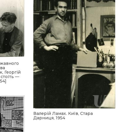
ржавного
іва
, Георгій
 стоїть —
54]
Валерій Ламах. Київ, Стара
Дарниця, 1954