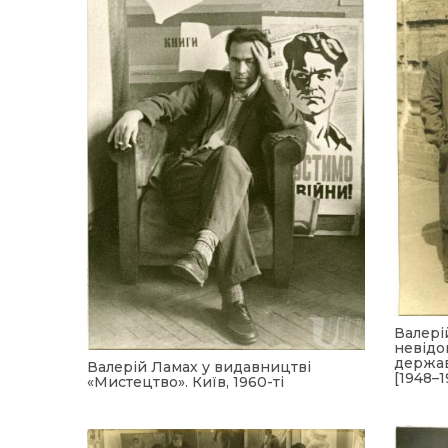
UA
ENG
Валері
невідо
держав
Валерій Ламах у видавництві
[1948–1
«Мистецтво». Київ, 1960-ті