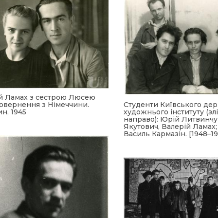
й Ламах з сестрою Люсею
повернення з Німеччини.
Студенти Київського де
н, 1945
художнього інституту (зл
направо): Юрій Литвинчук
Якутович, Валерій Ламах;
Василь Кармазін. [1948–19