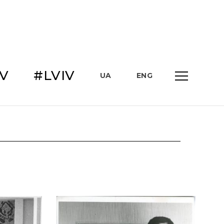
IV
#LVIV
UA
ENG