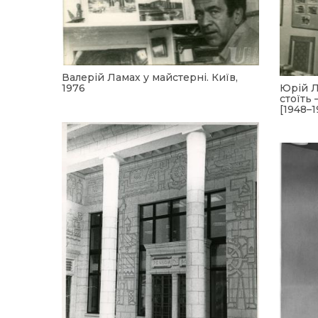
Валерій Ламах у майстерні. Київ,
Юрій Л
1976
стоїть
[1948–1