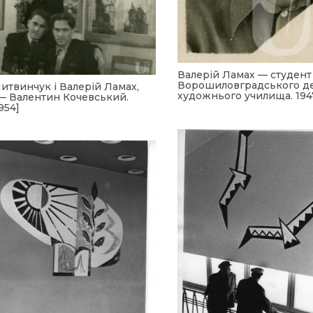
Валерій Ламах — студент
Ворошиловградського д
итвинчук і Валерій Ламах,
художнього училища. 194
 — Валентин Кочевський.
954]