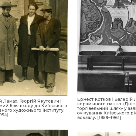
Ернест Котков і Валерій 
й Ламах, Георгій Якутович і
керамічного панно «Дні
мий біля входу до Київського
торгівельний шлях» у зал
ного художнього інституту.
очікування Київського рі
954]
вокзалу. [1959–1961]