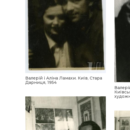
Валерій і Аліна Ламахи. Київ, Стара
Дарниця, 1954
Валері
Київсь
художнь