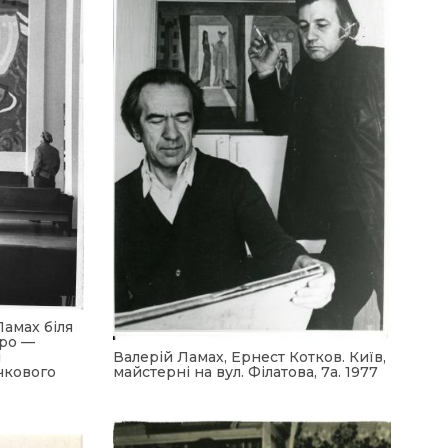
Ламах біля
про —
і
Валерій Ламах, Ернест Котков. Київ,
чкового
майстерні на вул. Філатова, 7а. 1977